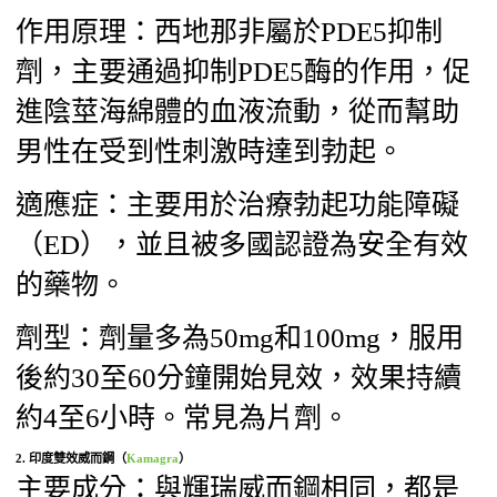
作用原理：西地那非屬於PDE5抑制
劑，主要通過抑制PDE5酶的作用，促
進陰莖海綿體的血液流動，從而幫助
男性在受到性刺激時達到勃起。
適應症：主要用於治療勃起功能障礙
（ED），並且被多國認證為安全有效
的藥物。
劑型：劑量多為50mg和100mg，服用
後約30至60分鐘開始見效，效果持續
約4至6小時。常見為片劑。
2.
印度雙效威而鋼（
Kamagra
）
主要成分：與輝瑞威而鋼相同，都是