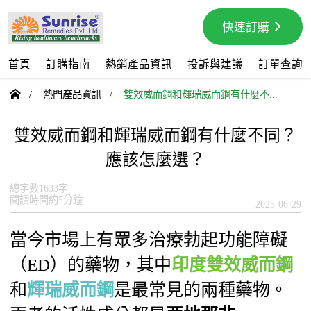
快速訂購
首頁
訂購指南
熱銷產品資訊
投訴與建議
訂單查詢

/
熱門產品資訊
/
雙效威而鋼和輝瑞威而鋼有什麼不...
雙效威而鋼和輝瑞威而鋼有什麼不同？
應該怎麼選？
總字數1633字
閱讀時間約5分鐘
2025-06-29
當今市場上有眾多治療勃起功能障礙
（ED）的藥物，其中
印度雙效威而鋼
和
輝瑞威而鋼
是最常見的兩種藥物。