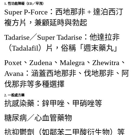
1. 性功能障礙（ED／早洩）
Super P‑Force：西地那非 + 達泊西汀
複方片，兼顧延時與勃起
Tadarise／Super Tadarise：他達拉非
（Tadalafil）片，俗稱「週末藥丸」
Poxet、Zudena、Malegra、Zhewitra、
Avana：涵蓋西地那非、伐地那非、阿
伐那非等多種選擇
2. 一般處方藥
抗感染藥：鋅甲唑、甲硝唑等
糖尿病／心血管藥物
抗抑鬱劑（如鄰苯二甲酸衍生物）等