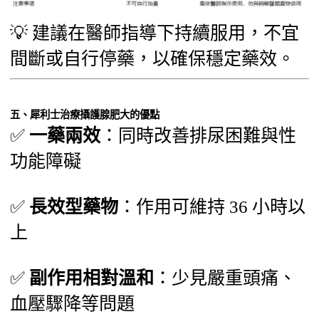
💡 建議在醫師指導下持續服用，不宜
間斷或自行停藥，以確保穩定藥效。
五、犀利士治療攝護腺肥大的優點
✅
一藥兩效
：同時改善排尿困難與性
功能障礙
✅
長效型藥物
：作用可維持 36 小時以
上
✅
副作用相對溫和
：少見嚴重頭痛、
血壓驟降等問題