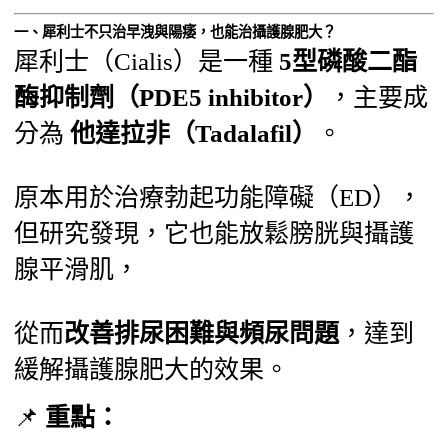
一、犀利士不只治早洩與陽痿，也能治攝護腺肥大？
犀利士（Cialis）是一種
5型磷酸二酯
酶抑制劑（PDE5 inhibitor）
，主要成
分為
他達拉非（Tadalafil）
。
原本用於治療勃起功能障礙（ED），
但研究發現，它也能放鬆膀胱與攝護
腺平滑肌，
從而
改善排尿困難與頻尿問題
，達到
緩解攝護腺肥大的效果。
📌
重點：