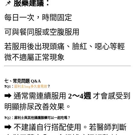
📌
服藥建議：
每日一次，時間固定
可與餐同服或空腹服用
若服用後出現頭痛、臉紅、噁心等輕
微不適屬正常現象
七、常見問題 Q&A
❓Q1：
犀利士5mg多久會見效
？
➡ 通常需連續服用
2～4週
才會感受到
明顯排尿改善效果。
❓Q2：犀利士與其他攝護腺藥可以一起吃嗎？
➡ 不建議自行搭配使用。若醫師判斷