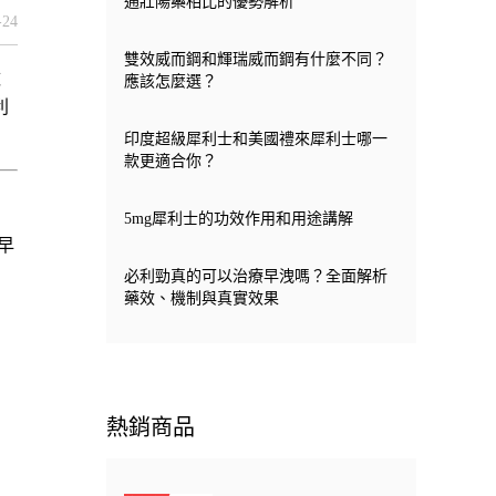
通壯陽藥相比的優勢解析
-24
雙效威而鋼和輝瑞威而鋼有什麼不同？
底
應該怎麼選？
利
印度超級犀利士和美國禮來犀利士哪一
款更適合你？
5mg犀利士的功效作用和用途講解
早
必利勁真的可以治療早洩嗎？全面解析
藥效、機制與真實效果
熱銷商品