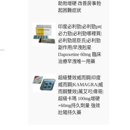
助勃增硬 改善房事勃
起困難症狀
印度必利勁|必利勁ptt|
必力勁|必利勁哪裡買|
必利勁屈臣氏|必利勁
副作用|早洩剋星
Dapoxetine 60mg 臨床
治療早洩唯一用藥
超級雙效威而鋼|印度
威而鋼|KAMAGRA|威
而鋼雙效||萬艾可|偉哥|
超級卡瑪 100mg增硬
+60mg持久劑量 強效
壯陽持久藥