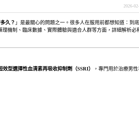
2026-02
時多久？
」是最關心的問題之一。很多人在服用前都想知道：到
藥理機制、臨床數據、實際體驗與適合人群等方面，詳細解析必
。
短效型選擇性血清素再吸收抑制劑（SSRI）
，專門用於治療男性