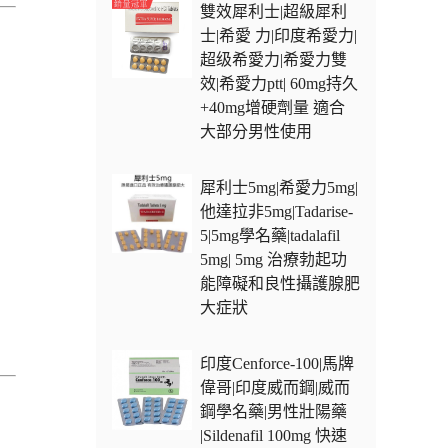
雙效犀利士|超級犀利
士|希愛 力|印度希愛力|
超级希愛力|希愛力雙
效|希愛力ptt| 60mg持久
+40mg增硬劑量 適合
大部分男性使用
犀利士5mg|希愛力5mg|
他達拉非5mg|Tadarise-
5|5mg學名藥|tadalafil
5mg| 5mg 治療勃起功
能障礙和良性攝護腺肥
大症狀
印度Cenforce-100|馬牌
偉哥|印度威而鋼|威而
鋼學名藥|男性壯陽藥
|Sildenafil 100mg 快速